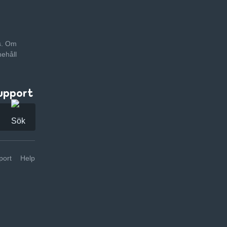
as. Om
nehåll
upport
ort
Help